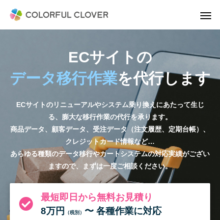
ECサイトの
データ移行作業
を代行します
ECサイトのリニューアルやシステム乗り換えにあたって生じ
る、膨大な移行作業の代行を承ります。
商品データ、顧客データ、受注データ（注文履歴、定期台帳）、
クレジットカード情報など…
あらゆる種類のデータ移行やカートシステムの対応実績がござい
ますので、まずは一度ご相談ください。
最短即日から無料お見積り
8万円
〜 各種作業に対応
（税別）