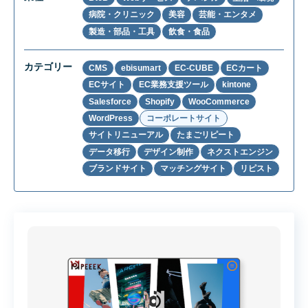
病院・クリニック
美容
芸能・エンタメ
製造・部品・工具
飲食・食品
カテゴリー
CMS
ebisumart
EC-CUBE
ECカート
ECサイト
EC業務支援ツール
kintone
Salesforce
Shopify
WooCommerce
WordPress
コーポレートサイト
サイトリニューアル
たまごリピート
データ移行
デザイン制作
ネクストエンジン
ブランドサイト
マッチングサイト
リピスト