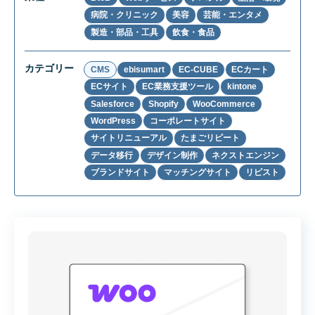
病院・クリニック
美容
芸能・エンタメ
製造・部品・工具
飲食・食品
カテゴリー
CMS
ebisumart
EC-CUBE
ECカート
ECサイト
EC業務支援ツール
kintone
Salesforce
Shopify
WooCommerce
WordPress
コーポレートサイト
サイトリニューアル
たまごリピート
データ移行
デザイン制作
ネクストエンジン
ブランドサイト
マッチングサイト
リピスト