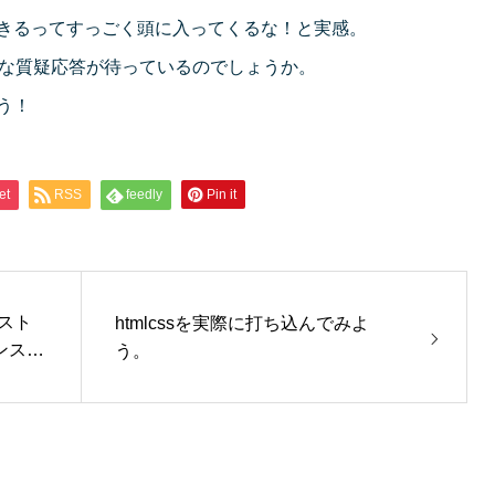
きるってすっごく頭に入ってくるな！と実感。
んな質疑応答が待っているのでしょうか。
う！
et
RSS
feedly
Pin it
ンスト
htmlcssを実際に打ち込んでみよ
ンスト
う。