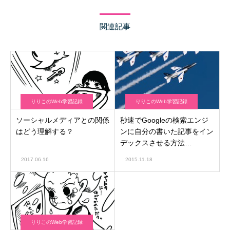
関連記事
りりこのWeb学習記録
りりこのWeb学習記録
ソーシャルメディアとの関係
秒速でGoogleの検索エンジ
はどう理解する？
ンに自分の書いた記事をイン
デックスさせる方法
（WordPressプラグイン）
2017.06.16
2015.11.18
りりこのWeb学習記録